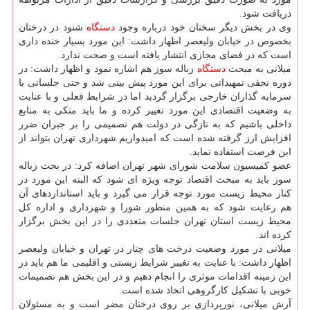
دریافت شود.
وی در بخش دیگر سخنان خود درباره وجود
دستگاه
شنود در درختان
بخصوص در خیابان ولیعصر اظهار داشت: این مورد بسیار خنده داری
است كه در فضای مجازی انتشار یافته است و صحت ندارد.
میلانی به مبحث
دستگاه
زباله سوز هم اشاره نمود و اظهار داشت: در
دوره نجفی تمهیداتی برای این مورد پیش بینی شد و حتی جلساتی با
سرمایه گذاران خارجی برگزار گردید اما در شرایط فعلی و با عنایت
به وضعیت اقتصادی این مورد تغییر كرده و ما باید متكی به منابع
داخلی باشیم كه به تازگی در دولت هم تصمیمی را بر جبران ضرر
افزایش ارز گرفته شده است كه امیدواریم شهرداری تهران بتواند از
این فرصت استفاده نماید.
عضو كمیسیون سلامت شورای شهر تهران اضافه كرد: در بحث زباله
سوز باید به مبحث اقتصاد توجه ویژه ای شود كه البته این مورد در
كنار محیط زیست مورد توجه قرار می گیرد و باید استانداردهای آن
هم رعایت شود كه به همین منظور شورا و شهرداری و اداره كل
محیط زیست استان تهران جلسات متعددی را در این بخش برگزار
كرده اند.
میلانی در مورد وضعیت درخت های چنار در تهران و خیابان ولیعصر
اظهار داشت: با عنایت به تغییر شرایط زیستی و اقلیمی ما هم باید در
این زمینه اقدامات موثری را انجام دهیم و در این بخش هم تصمیمات
خوبی با تشكیل كارگروهی اتخاذ شده است.
آرش میلانی، نورپردازی بر روی درختان مضر است و به مسئولان