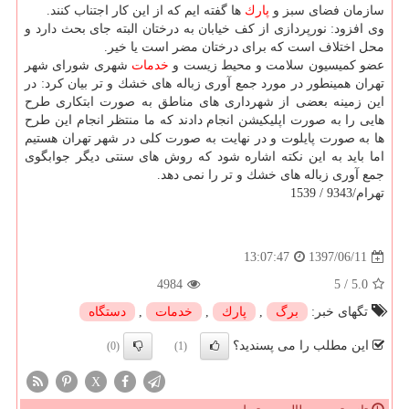
سازمان فضای سبز و
پارك
ها گفته ایم كه از این كار اجتناب كنند.
وی افزود: نورپردازی از كف خیابان به درختان البته جای بحث دارد و
محل اختلاف است كه برای درختان مضر است یا خیر.
عضو كمیسیون سلامت و محیط زیست و
خدمات
شهری شورای شهر
تهران همینطور در مورد جمع آوری زباله های خشك و تر بیان كرد: در
این زمینه بعضی از شهرداری های مناطق به صورت ابتكاری طرح
هایی را به صورت اپلیكیشن انجام دادند كه ما منتظر انجام این طرح
ها به صورت پایلوت و در نهایت به صورت كلی در شهر تهران هستیم
اما باید به این نكته اشاره شود كه روش های سنتی دیگر جوابگوی
جمع آوری زباله های خشك و تر را نمی دهد.
تهرام/9343 / 1539
1397/06/11
13:07:47
4984
5
/
5.0
تگهای خبر:
برگ
,
پارك
,
خدمات
,
دستگاه
این مطلب را می پسندید؟
(0)
(1)
X