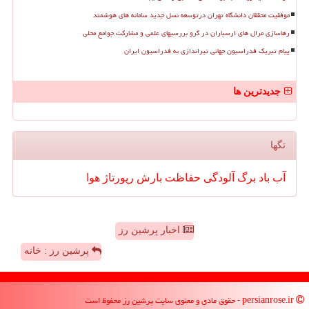
موفقیت محققان دانشگاه تهران درتوسعه نسل جدید سامانه های هوشمند
رهاسازی مرال های ارسباران در گرو بررسیهای علمی و مشارکت جوامع محلی
پیام تبریک فدراسیون جهانی تیراندازی به فدراسیون ایران
جدیدترین ها
تگها
آب
باد
برگ
آلودگی
حفاظت
بارش
رپورتاژ
هوا
اخبار پرشین رز
پرشین رز : خانه
persianrose.ir - حقوق مادی و معنوی سایت پرشین رز محفوظ است