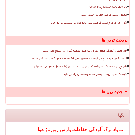
دو توله گمشده هلیا پیدا شدند
محیط زیست قربانی خاموش جنگ است
آغاز اجرای طرح مشترک مدیریت زباله های دریایی در دریای خزر
پربحث ترین ها
حل معضل آلودگی هوای تهران نیازمند تصمیم گیری در سطح ملی است
کشف 2 تن چوب تاغ در کوهپایه اصفهان طی 24 ساعت اخیر 8 نفر دستگیر شدند
شروع پروسه جذب سرمایه گذار برای راه اندازی زباله سوز ۳۰۰ تنی اصفهان
فرهنگ محیط زیست به برنامه های مذهبی راه می یابد
جدیدترین ها
تگها
آب
باد
برگ
آلودگی
حفاظت
بارش
رپورتاژ
هوا