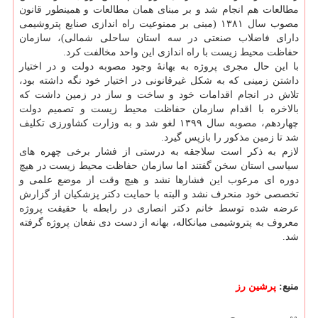
مطالعات هم انجام شد و بر مبنای همان مطالعات و همینطور قانون
مصوب سال ۱۳۸۱ (مبنی بر ممنوعیت راه اندازی صنایع پتروشیمی
دارای فاضلاب صنعتی در سه استان ساحلی شمالی)، سازمان
حفاظت محیط زیست با راه اندازی این واحد مخالفت کرد.
با این حال مجری پروژه به بهانهٔ وجود مصوبه دولت و در اختیار
داشتن زمینی که به شکل غیرقانونی در اختیار خود نگه داشته بود،
تلاش در انجام اقدامات خود و ساخت و ساز در زمین داشت که
بالاخره با اقدام سازمان حفاظت محیط زیست و تصمیم دولت
چهاردهم، مصوبه سال ۱۳۹۹ لغو شد و به وزارت کشاورزی تکلیف
شد تا زمین مذکور را بازپس گیرد.
لازم به ذکر است سلاجقه به درستی از فشار برخی چهره های
سیاسی استان سخن گفتند اما سازمان حفاظت محیط زیست در هیچ
دوره ای مرعوب این فشارها نشد و هیچ وقت از موضع علمی و
تخصصی خود منحرف نشد و البته با حمایت دکتر پزشکیان از گزارش
عرضه شده توسط خانم دکتر انصاری در رابطه با حقیقت پروژه
معروف به پتروشیمی میانکاله، بهانه از دست دی نفعان پروژه گرفته
شد.
منبع:
پرشین رز