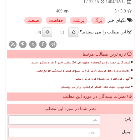
1404/02/12
17:32:15
469
5
/
5.0
تگهای خبر:
برگ
,
پزشك
,
حفاظت
,
صنعت
این مطلب را می پسندید؟
(0)
(1)
X
تازه ترین مطالب مرتبط
کشف 2 تن چوب تاغ در کوهپایه اصفهان طی 24 ساعت اخیر 8 نفر دستگیر شدند
رهاسازی مرال های ارسباران در گرو بررسیهای علمی و مشارکت جوامع محلی
آمپول های لاغری در باشگاه ها و مراکز زیبایی
ثبت جهانی الموت نماد اقتدار فرهنگی ایران در یونسکو
نظرات بینندگان در مورد این مطلب
نظر شما در مورد این مطلب
نام:
ایمیل: